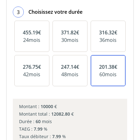
Choisissez votre durée
3
455.19
€
371.82
€
316.32
€
24
mois
30
mois
36
mois
276.75
€
247.14
€
201.38
€
42
mois
48
mois
60
mois
Montant :
10000
€
Montant total :
12082.80
€
Durée :
60
mois
TAEG :
7.99
%
Taux débiteur :
7.99
%